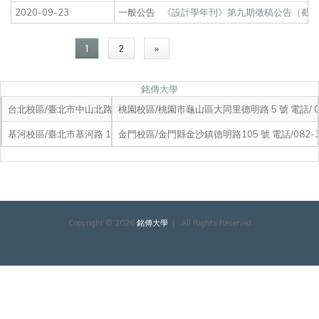
2020-09-23
一般公告
《設計學年刊》第九期徵稿公告（截稿日
頁面
1
2
»
銘傳大學
台北校區/臺北市中山北路五段 250 號 電話/02-2882-4564
桃園校區/桃園市龜山區大同里德明路 5 號 電話/ 03-
基河校區/臺北市基河路 130 號 3 樓 電話/02-2882-4564
金門校區/金門縣金沙鎮德明路105 號 電話/082-35
美國分校：Michigan Location Gilbertson Hall, Saginaw Valley State Unive
電話：1-989-964-2497, 1-989-964-4010 (U.S.) 02 2882-4564 Ext. 2539
Copyright © 2026
銘傳大學
| All Rights Reserved